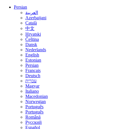
Persian
العربية
Azerbaijani
Català
中文
Hrvatski
Čeština
Dansk
Nederlands
English
Estonian
Persian
Français
Deutsch
עברית
Magyar
Italiano
Macedonian
Norwegian
Português
Português
Română
Русский
Español