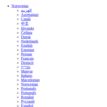
Norwegian
العربية
Azerbaijani
Català
中文
Hrvatski
Čeština
Dansk
Nederlands
English
Estonian
Persian
Français
Deutsch
עברית
Magyar
Italiano
Macedonian
Norwegian
Português
Português
Română
Русский
Español