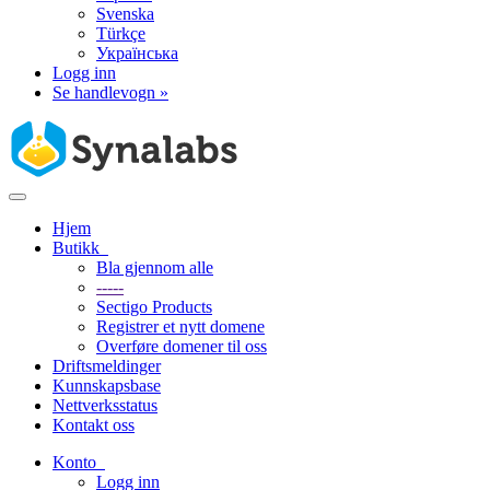
Svenska
Türkçe
Українська
Logg inn
Se handlevogn »
Bytt
navigasjon
Hjem
Butikk
Bla gjennom alle
-----
Sectigo Products
Registrer et nytt domene
Overføre domener til oss
Driftsmeldinger
Kunnskapsbase
Nettverksstatus
Kontakt oss
Konto
Logg inn