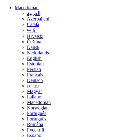
Macedonian
العربية
Azerbaijani
Català
中文
Hrvatski
Čeština
Dansk
Nederlands
English
Estonian
Persian
Français
Deutsch
עברית
Magyar
Italiano
Macedonian
Norwegian
Português
Português
Română
Русский
Español