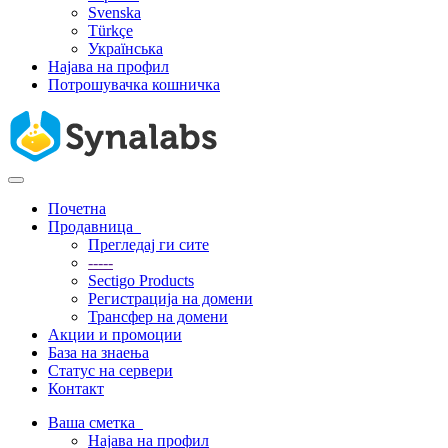
Svenska
Türkçe
Українська
Најава на профил
Потрошувачка кошничка
Вклучете
ја
Почетна
навигацијата
Продавница
Прегледај ги сите
-----
Sectigo Products
Регистрација на домени
Трансфер на домени
Акции и промоции
База на знаења
Статус на сервери
Контакт
Ваша сметка
Најава на профил