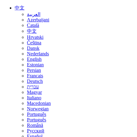
中文
العربية
Azerbaijani
Català
中文
Hrvatski
Čeština
Dansk
Nederlands
English
Estonian
Persian
Français
Deutsch
עברית
Magyar
Italiano
Macedonian
Norwegian
Português
Português
Română
Русский
Español