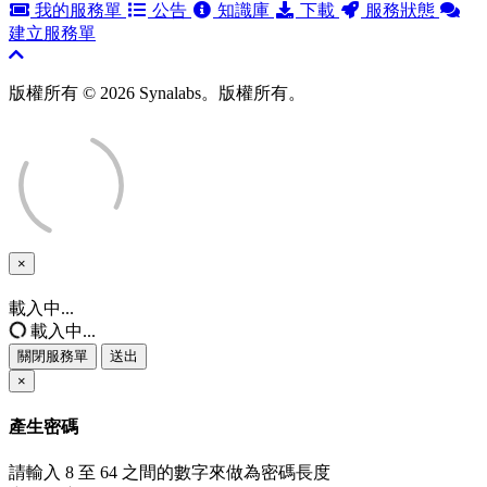
我的服務單
公告
知識庫
下載
服務狀態
建立服務單
版權所有 © 2026 Synalabs。版權所有。
×
關
閉
載入中...
服
載入中...
務
關閉服務單
送出
單
×
產生密碼
請輸入 8 至 64 之間的數字來做為密碼長度