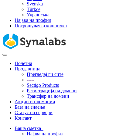
Svenska
Türkçe
Українська
Најава на профил
Потрошувачка кошничка
Вклучете
ја
Почетна
навигацијата
Продавница
Прегледај ги сите
-----
Sectigo Products
Регистрација на домени
Трансфер на домени
Акции и промоции
База на знаења
Статус на сервери
Контакт
Ваша сметка
Најава на профил