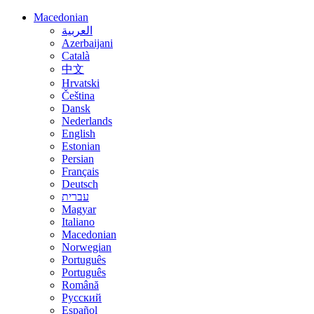
Macedonian
العربية
Azerbaijani
Català
中文
Hrvatski
Čeština
Dansk
Nederlands
English
Estonian
Persian
Français
Deutsch
עברית
Magyar
Italiano
Macedonian
Norwegian
Português
Português
Română
Русский
Español