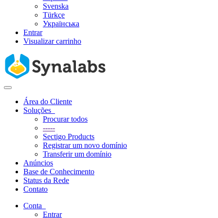
Svenska
Türkçe
Українська
Entrar
Visualizar carrinho
Alternar
navegação
Área do Cliente
Soluções
Procurar todos
-----
Sectigo Products
Registrar um novo domínio
Transferir um domínio
Anúncios
Base de Conhecimento
Status da Rede
Contato
Conta
Entrar