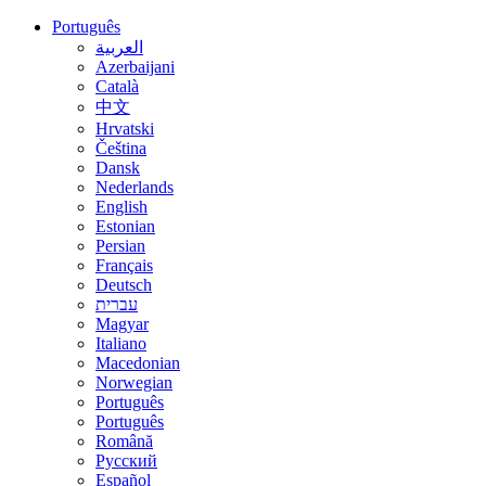
Português
العربية
Azerbaijani
Català
中文
Hrvatski
Čeština
Dansk
Nederlands
English
Estonian
Persian
Français
Deutsch
עברית
Magyar
Italiano
Macedonian
Norwegian
Português
Português
Română
Русский
Español