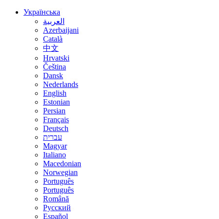
Українська
العربية
Azerbaijani
Català
中文
Hrvatski
Čeština
Dansk
Nederlands
English
Estonian
Persian
Français
Deutsch
עברית
Magyar
Italiano
Macedonian
Norwegian
Português
Português
Română
Русский
Español