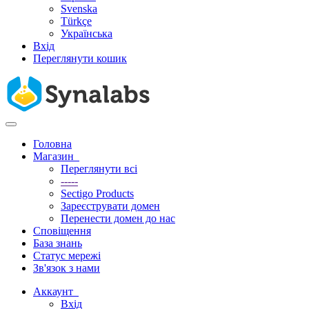
Svenska
Türkçe
Українська
Вхід
Переглянути кошик
Переключити
навігацію
Головна
Магазин
Переглянути всі
-----
Sectigo Products
Зареєструвати домен
Перенести домен до нас
Сповіщення
База знань
Статус мережі
Зв'язок з нами
Аккаунт
Вхід