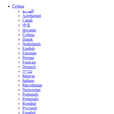
Čeština
العربية
Azerbaijani
Català
中文
Hrvatski
Čeština
Dansk
Nederlands
English
Estonian
Persian
Français
Deutsch
עברית
Magyar
Italiano
Macedonian
Norwegian
Português
Português
Română
Русский
Español