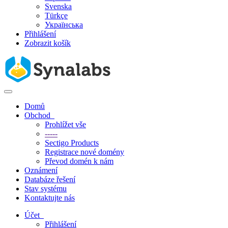
Svenska
Türkçe
Українська
Přihlášení
Zobrazit košík
Přepnout
navigaci
Domů
Obchod
Prohlížet vše
-----
Sectigo Products
Registrace nové domény
Převod domén k nám
Oznámení
Databáze řešení
Stav systému
Kontaktujte nás
Účet
Přihlášení