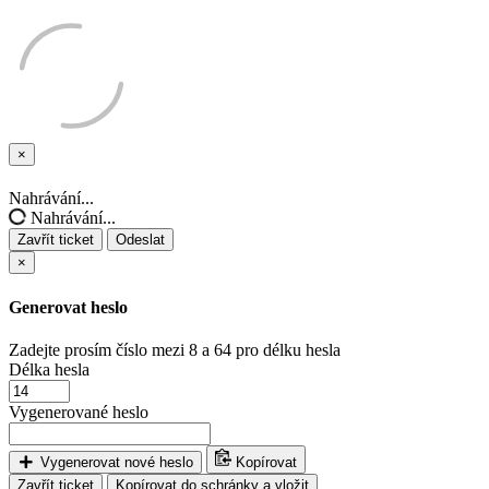
×
Zavřít
ticket
Nahrávání...
Nahrávání...
Zavřít ticket
Odeslat
×
Generovat heslo
Zadejte prosím číslo mezi 8 a 64 pro délku hesla
Délka hesla
Vygenerované heslo
Vygenerovat nové heslo
Kopírovat
Zavřít ticket
Kopírovat do schránky a vložit