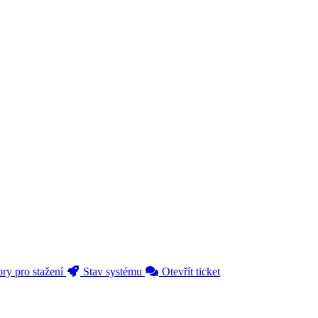
ry pro stažení
Stav systému
Otevřít ticket