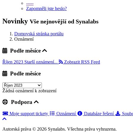
-----
Zapomněli jste heslo?
Novinky
Vše nejnovější od Synalabs
Domovská stránka portálu
Oznámení
Podle měsíce
Říjen 2023
Starší oznámení...
Zobrazit RSS Feed
Podle měsíce
Žádná oznámení k zobrazení
Podpora
Moje support tickety
Oznámení
Databáze řešení
Soubo
Autorská práva © 2026 Synalabs. Všechna práva vyhrazena.