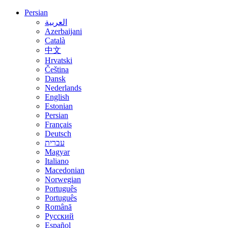
Persian
العربية
Azerbaijani
Català
中文
Hrvatski
Čeština
Dansk
Nederlands
English
Estonian
Persian
Français
Deutsch
עברית
Magyar
Italiano
Macedonian
Norwegian
Português
Português
Română
Русский
Español