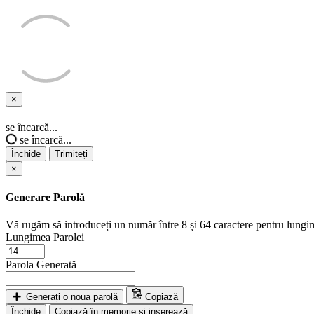
×
Închide
se încarcă...
se încarcă...
Închide
Trimiteți
×
Generare Parolă
Vă rugăm să introduceți un număr între 8 și 64 caractere pentru lungi
Lungimea Parolei
Parola Generată
Generați o noua parolă
Copiază
Închide
Copiază în memorie și inserează