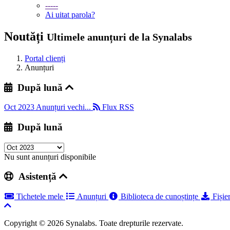
-----
Ai uitat parola?
Noutăți
Ultimele anunțuri de la Synalabs
Portal clienți
Anunțuri
După lună
Oct 2023
Anunțuri vechi...
Flux RSS
După lună
Nu sunt anunțuri disponibile
Asistență
Tichetele mele
Anunțuri
Biblioteca de cunoștințe
Fișie
Copyright © 2026 Synalabs. Toate drepturile rezervate.