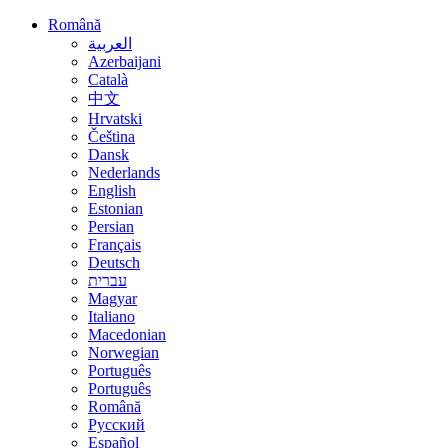
Română
العربية
Azerbaijani
Català
中文
Hrvatski
Čeština
Dansk
Nederlands
English
Estonian
Persian
Français
Deutsch
עברית
Magyar
Italiano
Macedonian
Norwegian
Português
Português
Română
Русский
Español