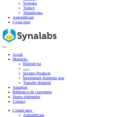
Svenska
Türkçe
Українська
Autentificare
Coșul meu
Navigare
Toggle
Acasă
Magazin
Răsfoiți tot
-----
Sectigo Products
Înregistrare domeniu nou
Transfer domenii
Anunțuri
Biblioteca de cunoștințe
Starea sistemelor
Contact
Contul meu
Autentificare