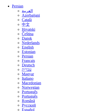
Persian
العربية
Azerbaijani
Català
中文
Hrvatski
Čeština
Dansk
Nederlands
English
Estonian
Persian
Français
Deutsch
עברית
Magyar
Italiano
Macedonian
Norwegian
Português
Português
Română
Русский
Español