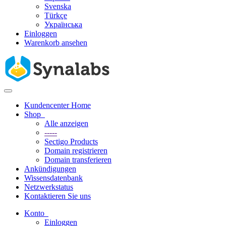
Svenska
Türkçe
Українська
Einloggen
Warenkorb ansehen
Navigation
ein-/ausblenden
Kundencenter Home
Shop
Alle anzeigen
-----
Sectigo Products
Domain registrieren
Domain transferieren
Ankündigungen
Wissensdatenbank
Netzwerkstatus
Kontaktieren Sie uns
Konto
Einloggen