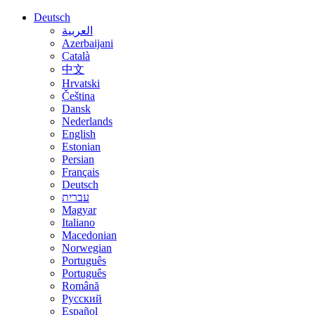
Deutsch
العربية
Azerbaijani
Català
中文
Hrvatski
Čeština
Dansk
Nederlands
English
Estonian
Persian
Français
Deutsch
עברית
Magyar
Italiano
Macedonian
Norwegian
Português
Português
Română
Русский
Español