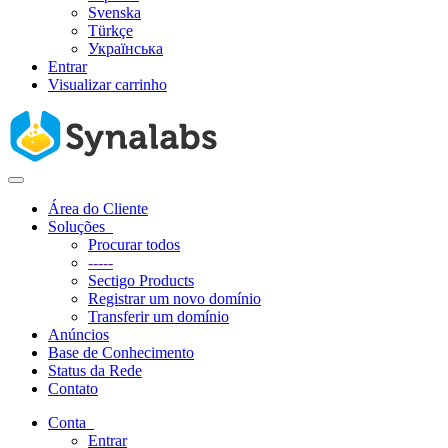
Svenska
Türkçe
Українська
Entrar
Visualizar carrinho
Alternar
navegação
Área do Cliente
Soluções
Procurar todos
-----
Sectigo Products
Registrar um novo domínio
Transferir um domínio
Anúncios
Base de Conhecimento
Status da Rede
Contato
Conta
Entrar