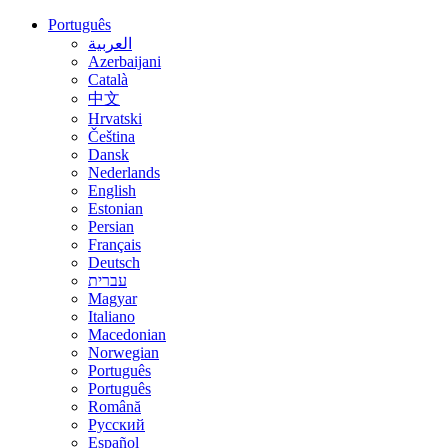
Português
العربية
Azerbaijani
Català
中文
Hrvatski
Čeština
Dansk
Nederlands
English
Estonian
Persian
Français
Deutsch
עברית
Magyar
Italiano
Macedonian
Norwegian
Português
Português
Română
Русский
Español